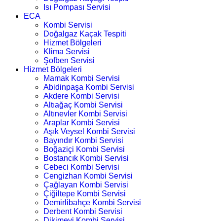
Isı Pompası Servisi
ECA
Kombi Servisi
Doğalgaz Kaçak Tespiti
Hizmet Bölgeleri
Klima Servisi
Şofben Servisi
Hizmet Bölgeleri
Mamak Kombi Servisi
Abidinpaşa Kombi Servisi
Akdere Kombi Servisi
Altıağaç Kombi Servisi
Altınevler Kombi Servisi
Araplar Kombi Servisi
Aşık Veysel Kombi Servisi
Bayındır Kombi Servisi
Boğaziçi Kombi Servisi
Bostancık Kombi Servisi
Cebeci Kombi Servisi
Cengizhan Kombi Servisi
Çağlayan Kombi Servisi
Çiğiltepe Kombi Servisi
Demirlibahçe Kombi Servisi
Derbent Kombi Servisi
Dikimevi Kombi Servisi