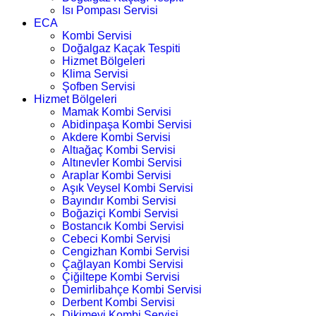
Isı Pompası Servisi
ECA
Kombi Servisi
Doğalgaz Kaçak Tespiti
Hizmet Bölgeleri
Klima Servisi
Şofben Servisi
Hizmet Bölgeleri
Mamak Kombi Servisi
Abidinpaşa Kombi Servisi
Akdere Kombi Servisi
Altıağaç Kombi Servisi
Altınevler Kombi Servisi
Araplar Kombi Servisi
Aşık Veysel Kombi Servisi
Bayındır Kombi Servisi
Boğaziçi Kombi Servisi
Bostancık Kombi Servisi
Cebeci Kombi Servisi
Cengizhan Kombi Servisi
Çağlayan Kombi Servisi
Çiğiltepe Kombi Servisi
Demirlibahçe Kombi Servisi
Derbent Kombi Servisi
Dikimevi Kombi Servisi