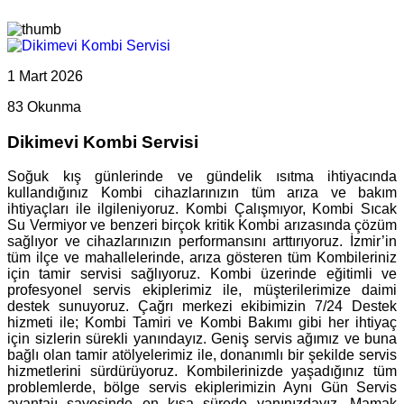
1 Mart 2026
83 Okunma
Dikimevi Kombi Servisi
Soğuk kış günlerinde ve gündelik ısıtma ihtiyacında
kullandığınız Kombi cihazlarınızın tüm arıza ve bakım
ihtiyaçları ile ilgileniyoruz. Kombi Çalışmıyor, Kombi Sıcak
Su Vermiyor ve benzeri birçok kritik Kombi arızasında çözüm
sağlıyor ve cihazlarınızın performansını arttırıyoruz. İzmir’in
tüm ilçe ve mahallelerinde, arıza gösteren tüm Kombileriniz
için tamir servisi sağlıyoruz. Kombi üzerinde eğitimli ve
profesyonel servis ekiplerimiz ile, müşterilerimize daimi
destek sunuyoruz. Çağrı merkezi ekibimizin 7/24 Destek
hizmeti ile; Kombi Tamiri ve Kombi Bakımı gibi her ihtiyaç
için sizlerin sürekli yanındayız. Geniş servis ağımız ve buna
bağlı olan tamir atölyelerimiz ile, donanımlı bir şekilde servis
hizmetlerini sürdürüyoruz. Kombilerinizde yaşadığınız tüm
problemlerde, bölge servis ekiplerimizin Aynı Gün Servis
avantajı sayesinde en kısa sürede yanınızdayız. Mamak