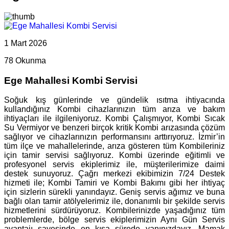
1 Mart 2026
78 Okunma
Ege Mahallesi Kombi Servisi
Soğuk kış günlerinde ve gündelik ısıtma ihtiyacında
kullandığınız Kombi cihazlarınızın tüm arıza ve bakım
ihtiyaçları ile ilgileniyoruz. Kombi Çalışmıyor, Kombi Sıcak
Su Vermiyor ve benzeri birçok kritik Kombi arızasında çözüm
sağlıyor ve cihazlarınızın performansını arttırıyoruz. İzmir’in
tüm ilçe ve mahallelerinde, arıza gösteren tüm Kombileriniz
için tamir servisi sağlıyoruz. Kombi üzerinde eğitimli ve
profesyonel servis ekiplerimiz ile, müşterilerimize daimi
destek sunuyoruz. Çağrı merkezi ekibimizin 7/24 Destek
hizmeti ile; Kombi Tamiri ve Kombi Bakımı gibi her ihtiyaç
için sizlerin sürekli yanındayız. Geniş servis ağımız ve buna
bağlı olan tamir atölyelerimiz ile, donanımlı bir şekilde servis
hizmetlerini sürdürüyoruz. Kombilerinizde yaşadığınız tüm
problemlerde, bölge servis ekiplerimizin Aynı Gün Servis
avantajı sayesinde en kısa sürede yanınızdayız. Mamak