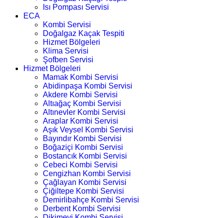
Isı Pompası Servisi
ECA
Kombi Servisi
Doğalgaz Kaçak Tespiti
Hizmet Bölgeleri
Klima Servisi
Şofben Servisi
Hizmet Bölgeleri
Mamak Kombi Servisi
Abidinpaşa Kombi Servisi
Akdere Kombi Servisi
Altıağaç Kombi Servisi
Altınevler Kombi Servisi
Araplar Kombi Servisi
Aşık Veysel Kombi Servisi
Bayındır Kombi Servisi
Boğaziçi Kombi Servisi
Bostancık Kombi Servisi
Cebeci Kombi Servisi
Cengizhan Kombi Servisi
Çağlayan Kombi Servisi
Çiğiltepe Kombi Servisi
Demirlibahçe Kombi Servisi
Derbent Kombi Servisi
Dikimevi Kombi Servisi