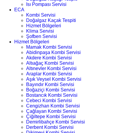
Isı Pompası Servisi
ECA
Kombi Servisi
Doğalgaz Kaçak Tespiti
Hizmet Bölgeleri
Klima Servisi
Şofben Servisi
Hizmet Bölgeleri
Mamak Kombi Servisi
Abidinpaşa Kombi Servisi
Akdere Kombi Servisi
Altıağaç Kombi Servisi
Altınevler Kombi Servisi
Araplar Kombi Servisi
Aşık Veysel Kombi Servisi
Bayındır Kombi Servisi
Boğaziçi Kombi Servisi
Bostancık Kombi Servisi
Cebeci Kombi Servisi
Cengizhan Kombi Servisi
Çağlayan Kombi Servisi
Çiğiltepe Kombi Servisi
Demirlibahçe Kombi Servisi
Derbent Kombi Servisi
Dikimevi Kombi Servisi