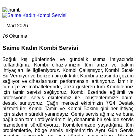
1 Mart 2026
76 Okunma
Saime Kadın Kombi Servisi
Soğuk kış günlerinde ve gündelik ısıtma ihtiyacında
kullandığınız Kombi cihazlarınızın tüm arıza ve bakım
ihtiyaçları ile ilgileniyoruz. Kombi Çalışmıyor, Kombi Sıcak
Su Vermiyor ve benzeri birçok kritik Kombi arızasında çözüm
sağlıyor ve cihazlarınızın performansını arttırıyoruz. İzmir’in
tüm ilçe ve mahallelerinde, arıza gösteren tüm Kombileriniz
için tamir servisi sağlıyoruz. Kombi üzerinde eğitimli ve
profesyonel servis ekiplerimiz ile, müşterilerimize daimi
destek sunuyoruz. Çağrı merkezi ekibimizin 7/24 Destek
hizmeti ile; Kombi Tamiri ve Kombi Bakımı gibi her ihtiyaç
için sizlerin sürekli yanındayız. Geniş servis ağımız ve buna
bağlı olan tamir atölyelerimiz ile, donanımlı bir şekilde servis
hizmetlerini sürdürüyoruz. Kombilerinizde yaşadığınız tüm
problemlerde, bölge servis ekiplerimizin Aynı Gün Servis
avantajı sayesinde en kısa sürede yanınızdayız. Mamak