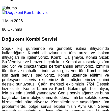
1 Mart 2026
86 Okunma
Doğukent Kombi Servisi
Soğuk kış günlerinde ve gündelik ısıtma ihtiyacında
kullandığınız Kombi cihazlarınızın tüm arıza ve bakım
ihtiyaçları ile ilgileniyoruz. Kombi Çalışmıyor, Kombi Sıcak
Su Vermiyor ve benzeri birçok kritik Kombi arızasında çözüm
sağlıyor ve cihazlarınızın performansını arttırıyoruz. İzmir’in
tüm ilçe ve mahallelerinde, arıza gösteren tüm Kombileriniz
için tamir servisi sağlıyoruz. Kombi üzerinde eğitimli ve
profesyonel servis ekiplerimiz ile, müşterilerimize daimi
destek sunuyoruz. Çağrı merkezi ekibimizin 7/24 Destek
hizmeti ile; Kombi Tamiri ve Kombi Bakımı gibi her ihtiyaç
için sizlerin sürekli yanındayız. Geniş servis ağımız ve buna
bağlı olan tamir atölyelerimiz ile, donanımlı bir şekilde servis
hizmetlerini sürdürüyoruz. Kombilerinizde yaşadığınız tüm
problemlerde, bölge servis ekiplerimizin Aynı Gün Servis
avantajı sayesinde en kısa sürede yanınızdayız. Mamak