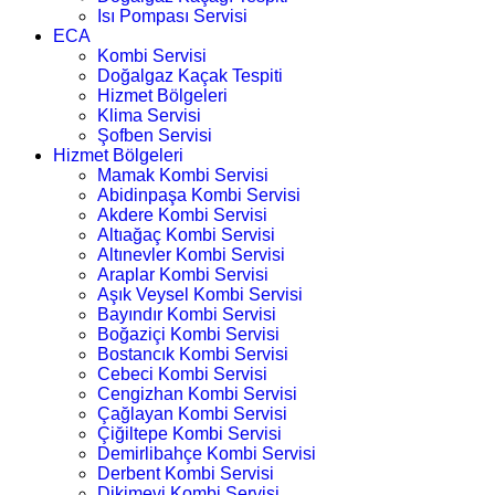
Isı Pompası Servisi
ECA
Kombi Servisi
Doğalgaz Kaçak Tespiti
Hizmet Bölgeleri
Klima Servisi
Şofben Servisi
Hizmet Bölgeleri
Mamak Kombi Servisi
Abidinpaşa Kombi Servisi
Akdere Kombi Servisi
Altıağaç Kombi Servisi
Altınevler Kombi Servisi
Araplar Kombi Servisi
Aşık Veysel Kombi Servisi
Bayındır Kombi Servisi
Boğaziçi Kombi Servisi
Bostancık Kombi Servisi
Cebeci Kombi Servisi
Cengizhan Kombi Servisi
Çağlayan Kombi Servisi
Çiğiltepe Kombi Servisi
Demirlibahçe Kombi Servisi
Derbent Kombi Servisi
Dikimevi Kombi Servisi