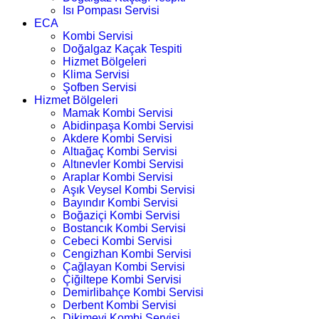
Isı Pompası Servisi
ECA
Kombi Servisi
Doğalgaz Kaçak Tespiti
Hizmet Bölgeleri
Klima Servisi
Şofben Servisi
Hizmet Bölgeleri
Mamak Kombi Servisi
Abidinpaşa Kombi Servisi
Akdere Kombi Servisi
Altıağaç Kombi Servisi
Altınevler Kombi Servisi
Araplar Kombi Servisi
Aşık Veysel Kombi Servisi
Bayındır Kombi Servisi
Boğaziçi Kombi Servisi
Bostancık Kombi Servisi
Cebeci Kombi Servisi
Cengizhan Kombi Servisi
Çağlayan Kombi Servisi
Çiğiltepe Kombi Servisi
Demirlibahçe Kombi Servisi
Derbent Kombi Servisi
Dikimevi Kombi Servisi