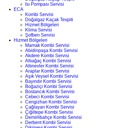
Isı Pompası Servisi
ECA
Kombi Servisi
Doğalgaz Kaçak Tespiti
Hizmet Bölgeleri
Klima Servisi
Şofben Servisi
Hizmet Bölgeleri
Mamak Kombi Servisi
Abidinpaşa Kombi Servisi
Akdere Kombi Servisi
Altıağaç Kombi Servisi
Altınevler Kombi Servisi
Araplar Kombi Servisi
Aşık Veysel Kombi Servisi
Bayındır Kombi Servisi
Boğaziçi Kombi Servisi
Bostancık Kombi Servisi
Cebeci Kombi Servisi
Cengizhan Kombi Servisi
Çağlayan Kombi Servisi
Çiğiltepe Kombi Servisi
Demirlibahçe Kombi Servisi
Derbent Kombi Servisi
Dikimevi Kombi Servisi