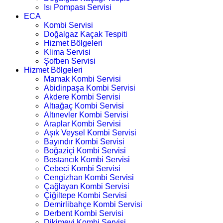
Isı Pompası Servisi
ECA
Kombi Servisi
Doğalgaz Kaçak Tespiti
Hizmet Bölgeleri
Klima Servisi
Şofben Servisi
Hizmet Bölgeleri
Mamak Kombi Servisi
Abidinpaşa Kombi Servisi
Akdere Kombi Servisi
Altıağaç Kombi Servisi
Altınevler Kombi Servisi
Araplar Kombi Servisi
Aşık Veysel Kombi Servisi
Bayındır Kombi Servisi
Boğaziçi Kombi Servisi
Bostancık Kombi Servisi
Cebeci Kombi Servisi
Cengizhan Kombi Servisi
Çağlayan Kombi Servisi
Çiğiltepe Kombi Servisi
Demirlibahçe Kombi Servisi
Derbent Kombi Servisi
Dikimevi Kombi Servisi