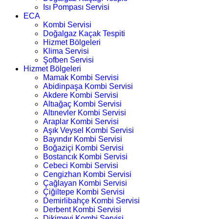
Isı Pompası Servisi
ECA
Kombi Servisi
Doğalgaz Kaçak Tespiti
Hizmet Bölgeleri
Klima Servisi
Şofben Servisi
Hizmet Bölgeleri
Mamak Kombi Servisi
Abidinpaşa Kombi Servisi
Akdere Kombi Servisi
Altıağaç Kombi Servisi
Altınevler Kombi Servisi
Araplar Kombi Servisi
Aşık Veysel Kombi Servisi
Bayındır Kombi Servisi
Boğaziçi Kombi Servisi
Bostancık Kombi Servisi
Cebeci Kombi Servisi
Cengizhan Kombi Servisi
Çağlayan Kombi Servisi
Çiğiltepe Kombi Servisi
Demirlibahçe Kombi Servisi
Derbent Kombi Servisi
Dikimevi Kombi Servisi