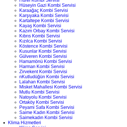
Hürel Kombi Servisi
Hüseyin Gazi Kombi Servisi
Karaağaç Kombi Servisi
Karşıyaka Kombi Servisi
Kartaltepe Kombi Servisi
Kayaş Kombi Servisi
Kazım Orbay Kombi Servisi
Kıbrıs Kombi Servisi
Kızılca Kombi Servisi
Köstence Kombi Servisi
Kusunlar Kombi Servisi
Gülveren Kombi Servisi
Hamamönü Kombi Servisi
Harman Kombi Servisi
Zirvekent Kombi Servisi
nKutludüğün Kombi Servisi
Lalahan Kombi Servisi
Misket Mahallesi Kombi Servisi
Mutlu Kombi Servisi
Natoyolu Kombi Servisi
Ortaköy Kombi Servisi
Peyami Safa Kombi Servisi
Saime Kadın Kombi Servisi
Saimekadın Kombi Servisi
Klima Hizmetleri