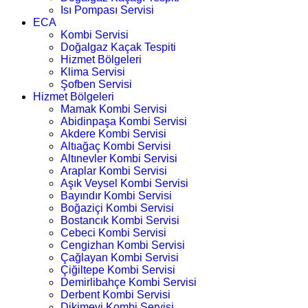
Isı Pompası Servisi
ECA
Kombi Servisi
Doğalgaz Kaçak Tespiti
Hizmet Bölgeleri
Klima Servisi
Şofben Servisi
Hizmet Bölgeleri
Mamak Kombi Servisi
Abidinpaşa Kombi Servisi
Akdere Kombi Servisi
Altıağaç Kombi Servisi
Altınevler Kombi Servisi
Araplar Kombi Servisi
Aşık Veysel Kombi Servisi
Bayındır Kombi Servisi
Boğaziçi Kombi Servisi
Bostancık Kombi Servisi
Cebeci Kombi Servisi
Cengizhan Kombi Servisi
Çağlayan Kombi Servisi
Çiğiltepe Kombi Servisi
Demirlibahçe Kombi Servisi
Derbent Kombi Servisi
Dikimevi Kombi Servisi