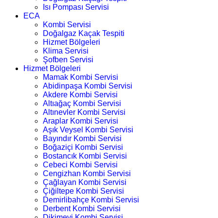
Isı Pompası Servisi
ECA
Kombi Servisi
Doğalgaz Kaçak Tespiti
Hizmet Bölgeleri
Klima Servisi
Şofben Servisi
Hizmet Bölgeleri
Mamak Kombi Servisi
Abidinpaşa Kombi Servisi
Akdere Kombi Servisi
Altıağaç Kombi Servisi
Altınevler Kombi Servisi
Araplar Kombi Servisi
Aşık Veysel Kombi Servisi
Bayındır Kombi Servisi
Boğaziçi Kombi Servisi
Bostancık Kombi Servisi
Cebeci Kombi Servisi
Cengizhan Kombi Servisi
Çağlayan Kombi Servisi
Çiğiltepe Kombi Servisi
Demirlibahçe Kombi Servisi
Derbent Kombi Servisi
Dikimevi Kombi Servisi