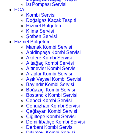
Isı Pompası Servisi
ECA
Kombi Servisi
Doğalgaz Kaçak Tespiti
Hizmet Bölgeleri
Klima Servisi
Şofben Servisi
Hizmet Bölgeleri
Mamak Kombi Servisi
Abidinpaşa Kombi Servisi
Akdere Kombi Servisi
Altıağaç Kombi Servisi
Altınevler Kombi Servisi
Araplar Kombi Servisi
Aşık Veysel Kombi Servisi
Bayındır Kombi Servisi
Boğaziçi Kombi Servisi
Bostancık Kombi Servisi
Cebeci Kombi Servisi
Cengizhan Kombi Servisi
Çağlayan Kombi Servisi
Çiğiltepe Kombi Servisi
Demirlibahçe Kombi Servisi
Derbent Kombi Servisi
Dikimevi Kombi Servisi