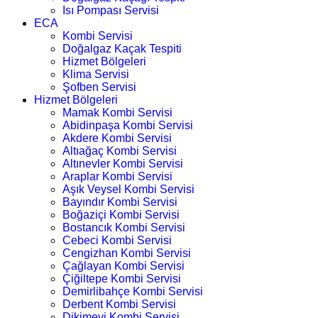
Isı Pompası Servisi
ECA
Kombi Servisi
Doğalgaz Kaçak Tespiti
Hizmet Bölgeleri
Klima Servisi
Şofben Servisi
Hizmet Bölgeleri
Mamak Kombi Servisi
Abidinpaşa Kombi Servisi
Akdere Kombi Servisi
Altıağaç Kombi Servisi
Altınevler Kombi Servisi
Araplar Kombi Servisi
Aşık Veysel Kombi Servisi
Bayındır Kombi Servisi
Boğaziçi Kombi Servisi
Bostancık Kombi Servisi
Cebeci Kombi Servisi
Cengizhan Kombi Servisi
Çağlayan Kombi Servisi
Çiğiltepe Kombi Servisi
Demirlibahçe Kombi Servisi
Derbent Kombi Servisi
Dikimevi Kombi Servisi