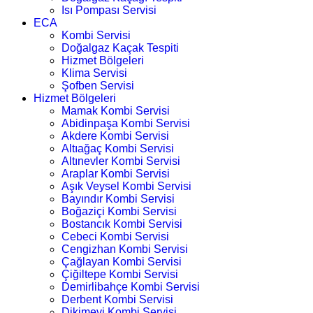
Isı Pompası Servisi
ECA
Kombi Servisi
Doğalgaz Kaçak Tespiti
Hizmet Bölgeleri
Klima Servisi
Şofben Servisi
Hizmet Bölgeleri
Mamak Kombi Servisi
Abidinpaşa Kombi Servisi
Akdere Kombi Servisi
Altıağaç Kombi Servisi
Altınevler Kombi Servisi
Araplar Kombi Servisi
Aşık Veysel Kombi Servisi
Bayındır Kombi Servisi
Boğaziçi Kombi Servisi
Bostancık Kombi Servisi
Cebeci Kombi Servisi
Cengizhan Kombi Servisi
Çağlayan Kombi Servisi
Çiğiltepe Kombi Servisi
Demirlibahçe Kombi Servisi
Derbent Kombi Servisi
Dikimevi Kombi Servisi