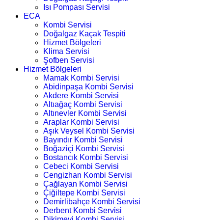
Isı Pompası Servisi
ECA
Kombi Servisi
Doğalgaz Kaçak Tespiti
Hizmet Bölgeleri
Klima Servisi
Şofben Servisi
Hizmet Bölgeleri
Mamak Kombi Servisi
Abidinpaşa Kombi Servisi
Akdere Kombi Servisi
Altıağaç Kombi Servisi
Altınevler Kombi Servisi
Araplar Kombi Servisi
Aşık Veysel Kombi Servisi
Bayındır Kombi Servisi
Boğaziçi Kombi Servisi
Bostancık Kombi Servisi
Cebeci Kombi Servisi
Cengizhan Kombi Servisi
Çağlayan Kombi Servisi
Çiğiltepe Kombi Servisi
Demirlibahçe Kombi Servisi
Derbent Kombi Servisi
Dikimevi Kombi Servisi