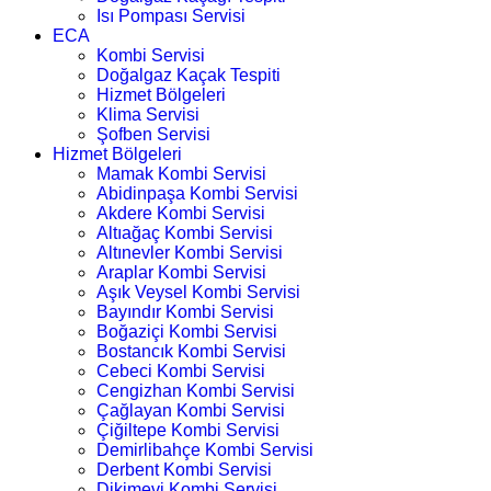
Isı Pompası Servisi
ECA
Kombi Servisi
Doğalgaz Kaçak Tespiti
Hizmet Bölgeleri
Klima Servisi
Şofben Servisi
Hizmet Bölgeleri
Mamak Kombi Servisi
Abidinpaşa Kombi Servisi
Akdere Kombi Servisi
Altıağaç Kombi Servisi
Altınevler Kombi Servisi
Araplar Kombi Servisi
Aşık Veysel Kombi Servisi
Bayındır Kombi Servisi
Boğaziçi Kombi Servisi
Bostancık Kombi Servisi
Cebeci Kombi Servisi
Cengizhan Kombi Servisi
Çağlayan Kombi Servisi
Çiğiltepe Kombi Servisi
Demirlibahçe Kombi Servisi
Derbent Kombi Servisi
Dikimevi Kombi Servisi