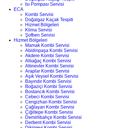
Isı Pompası Servisi
ECA
Kombi Servisi
Doğalgaz Kaçak Tespiti
Hizmet Bölgeleri
Klima Servisi
Şofben Servisi
Hizmet Bölgeleri
Mamak Kombi Servisi
Abidinpaşa Kombi Servisi
Akdere Kombi Servisi
Altıağaç Kombi Servisi
Altınevler Kombi Servisi
Araplar Kombi Servisi
Aşık Veysel Kombi Servisi
Bayındır Kombi Servisi
Boğaziçi Kombi Servisi
Bostancık Kombi Servisi
Cebeci Kombi Servisi
Cengizhan Kombi Servisi
Çağlayan Kombi Servisi
Çiğiltepe Kombi Servisi
Demirlibahçe Kombi Servisi
Derbent Kombi Servisi
Dikimevi Kombi Servisi