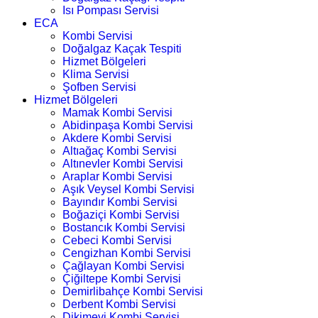
Isı Pompası Servisi
ECA
Kombi Servisi
Doğalgaz Kaçak Tespiti
Hizmet Bölgeleri
Klima Servisi
Şofben Servisi
Hizmet Bölgeleri
Mamak Kombi Servisi
Abidinpaşa Kombi Servisi
Akdere Kombi Servisi
Altıağaç Kombi Servisi
Altınevler Kombi Servisi
Araplar Kombi Servisi
Aşık Veysel Kombi Servisi
Bayındır Kombi Servisi
Boğaziçi Kombi Servisi
Bostancık Kombi Servisi
Cebeci Kombi Servisi
Cengizhan Kombi Servisi
Çağlayan Kombi Servisi
Çiğiltepe Kombi Servisi
Demirlibahçe Kombi Servisi
Derbent Kombi Servisi
Dikimevi Kombi Servisi