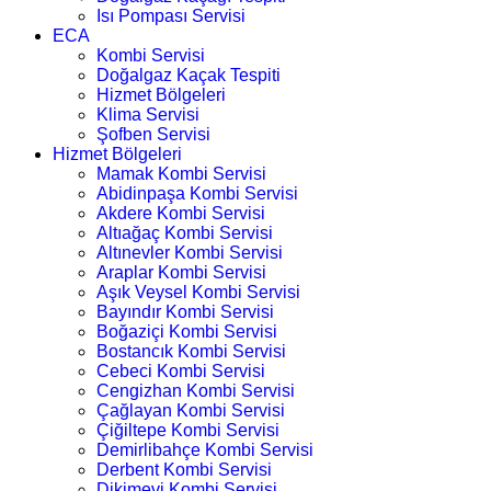
Isı Pompası Servisi
ECA
Kombi Servisi
Doğalgaz Kaçak Tespiti
Hizmet Bölgeleri
Klima Servisi
Şofben Servisi
Hizmet Bölgeleri
Mamak Kombi Servisi
Abidinpaşa Kombi Servisi
Akdere Kombi Servisi
Altıağaç Kombi Servisi
Altınevler Kombi Servisi
Araplar Kombi Servisi
Aşık Veysel Kombi Servisi
Bayındır Kombi Servisi
Boğaziçi Kombi Servisi
Bostancık Kombi Servisi
Cebeci Kombi Servisi
Cengizhan Kombi Servisi
Çağlayan Kombi Servisi
Çiğiltepe Kombi Servisi
Demirlibahçe Kombi Servisi
Derbent Kombi Servisi
Dikimevi Kombi Servisi