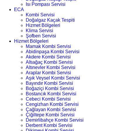
Isı Pompası Servisi
ECA
Kombi Servisi
Doğalgaz Kaçak Tespiti
Hizmet Bölgeleri
Klima Servisi
Şofben Servisi
Hizmet Bölgeleri
Mamak Kombi Servisi
Abidinpaşa Kombi Servisi
Akdere Kombi Servisi
Altıağaç Kombi Servisi
Altınevler Kombi Servisi
Araplar Kombi Servisi
Aşık Veysel Kombi Servisi
Bayındır Kombi Servisi
Boğaziçi Kombi Servisi
Bostancık Kombi Servisi
Cebeci Kombi Servisi
Cengizhan Kombi Servisi
Çağlayan Kombi Servisi
Çiğiltepe Kombi Servisi
Demirlibahçe Kombi Servisi
Derbent Kombi Servisi
Dikimevi Kombi Servisi