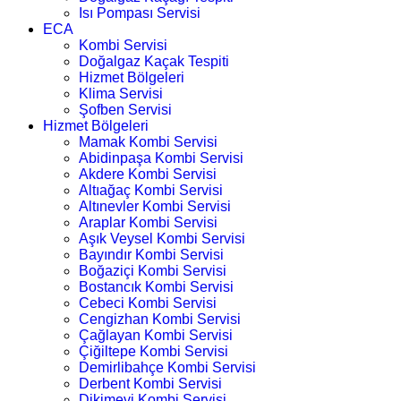
Isı Pompası Servisi
ECA
Kombi Servisi
Doğalgaz Kaçak Tespiti
Hizmet Bölgeleri
Klima Servisi
Şofben Servisi
Hizmet Bölgeleri
Mamak Kombi Servisi
Abidinpaşa Kombi Servisi
Akdere Kombi Servisi
Altıağaç Kombi Servisi
Altınevler Kombi Servisi
Araplar Kombi Servisi
Aşık Veysel Kombi Servisi
Bayındır Kombi Servisi
Boğaziçi Kombi Servisi
Bostancık Kombi Servisi
Cebeci Kombi Servisi
Cengizhan Kombi Servisi
Çağlayan Kombi Servisi
Çiğiltepe Kombi Servisi
Demirlibahçe Kombi Servisi
Derbent Kombi Servisi
Dikimevi Kombi Servisi