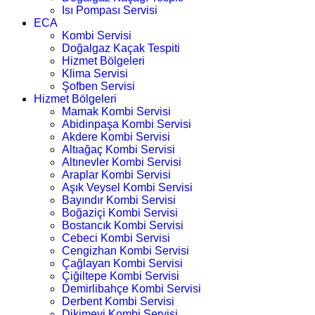
Isı Pompası Servisi
ECA
Kombi Servisi
Doğalgaz Kaçak Tespiti
Hizmet Bölgeleri
Klima Servisi
Şofben Servisi
Hizmet Bölgeleri
Mamak Kombi Servisi
Abidinpaşa Kombi Servisi
Akdere Kombi Servisi
Altıağaç Kombi Servisi
Altınevler Kombi Servisi
Araplar Kombi Servisi
Aşık Veysel Kombi Servisi
Bayındır Kombi Servisi
Boğaziçi Kombi Servisi
Bostancık Kombi Servisi
Cebeci Kombi Servisi
Cengizhan Kombi Servisi
Çağlayan Kombi Servisi
Çiğiltepe Kombi Servisi
Demirlibahçe Kombi Servisi
Derbent Kombi Servisi
Dikimevi Kombi Servisi